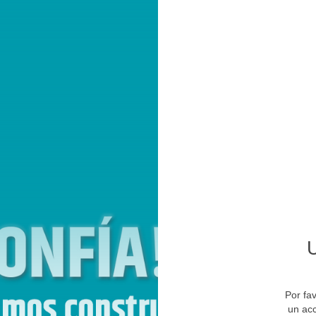
Por fa
un ac